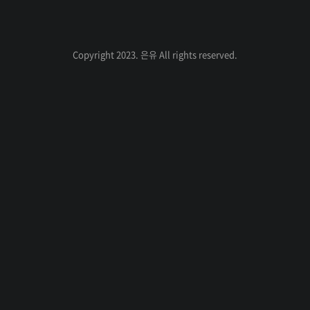
전
음
넘는 인원이 상주하며 데이터 엔지니어 직군
과 관련된 정보와 질문들을 서로 공유하고 있
다. 나도 그 톡방에 상주하며 여러 트렌드도
인기포스트
Copyright 2023. 은유 All rights reserved.
읽고 궁금한 점에 대해서는 질문도 하고, 때
로 내가 아는 내용이 나오면 답변도 하면서
활동하고 있다.ㅡ활동명은 비밀이다. 채팅방
에 팀장님도 계신다고 하여서 운신의 폭을 넓
ABOUT
ADMIN
히기 위해서 조용하고 은밀하게 활동중이다.
ME
ㅡ그러던 중에 채팅방에서 제 2회 한국 데이
admin
터 엔지니어 모임 밋업을 진행한다는 공지를
은
보게 되었고 나는 이..
글
유
쓰
의 
기
IT, 
개
발 
발
자
취 