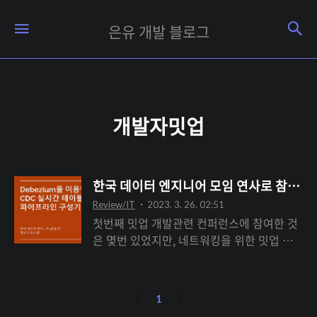
은
검
메뉴
은유 개발 블로그
유
개
발
블
개발자밋업
로
그
한국 데이터 엔지니어 모임 연사로 참여한
Review/IT
2023. 3. 26. 02:51
첫번째 밋업 개발관련 컨퍼런스에 참여한 것
은 몇번 있었지만, 네트워킹을 위한 밋업 참
여는 이번이 처음이다. 50~60명 규모로 모집
되어 거의 2:1의 경쟁률로 거의 100명가까이
신청 했다고 한다. 한국 데이터 엔지니어 모
이
다
1
임은 카카오톡 오픈챗방으로 벌써 1300명이