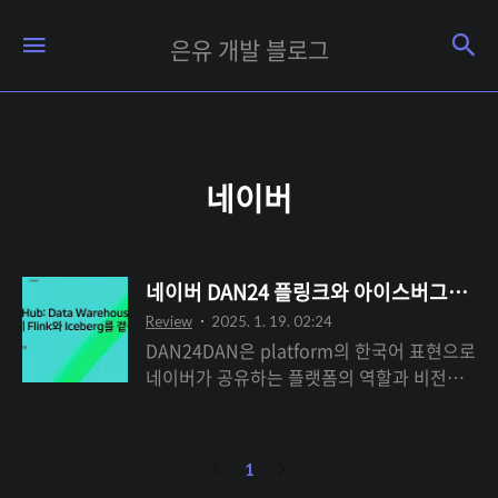
은
검
메뉴
은유 개발 블로그
유
개
발
블
네이버
로
그
네이버 DAN24 플링크와 아이스버그를 활
Review
2025. 1. 19. 02:24
DAN24DAN은 platform의 한국어 표현으로
네이버가 공유하는 플랫폼의 역할과 비전을
공유하는 네이버의 통합 컨퍼런스라고 한다.
근데 이왕 한국어표현을 가져올거면 DAN까
지 단이라고 하지..처음에는 데이터 어쩌구
이
다
1
네이버의 줄인말인줄 알았다.아무튼 네이버