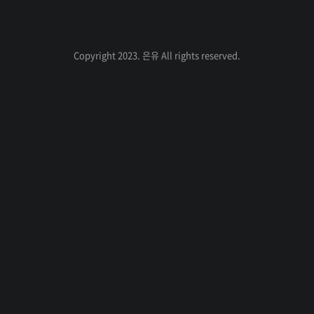
전
음
컨퍼런스가 열린다는 소식을 듣고 신청을 하
려고했는데 추첨제가 아닌 선착순이었고 무
려 5분도 채 되지 않아서 접수가 마감되었다
인기포스트
Copyright 2023. 은유 All rights reserved.
는 소식에 허탈함과 함께 컨퍼런스 영상이 올
라오기만을 기다렸다.그리고 드디어 컨퍼런
스 영상이 올라왔고 세션들 중에서 제일 보고
싶었던 해당 세션을 보고 내용을 정리해봤다.
ABOUT
ADMIN
사실 여러 다른 세션들도 정리하고 싶었으나
ME
이번 컨퍼런스는 ML이나 AI에 많이 초점이
admin
맞춰지고 내가 관심있는 엔지니어링 분야쪽
은
은 그렇게 많지 않았어서 결과적..
글
유
쓰
의 
기
IT, 
개
발 
발
자
취 