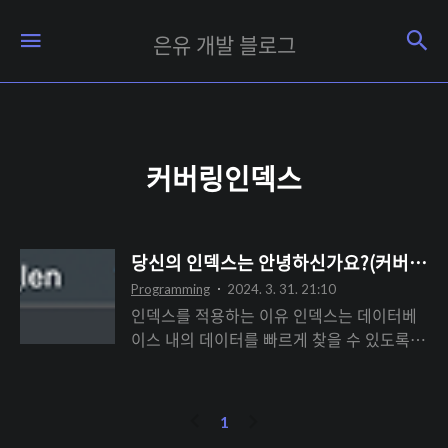
은
검
메뉴
은유 개발 블로그
유
개
발
블
커버링인덱스
로
그
당신의 인덱스는 안녕하신가요?(커버링 인
Programming
2024. 3. 31. 21:10
인덱스를 적용하는 이유 인덱스는 데이터베
이스 내의 데이터를 빠르게 찾을 수 있도록
도와주는 데이터 구조이다. 인덱스를 사용하
지 않은 상태에서 데이터를 검색하면, DBMS
는 요청된 데이터를 찾기 위해 테이블의 모든
이
다
1
행을 순차적으로 검색해야 한다. 이러한 과정