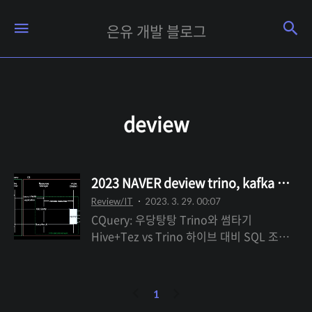
은
검
메뉴
은유 개발 블로그
유
개
발
블
deview
로
그
2023 NAVER deview trino, kafka 세션
Review/IT
2023. 3. 29. 00:07
CQuery: 우당탕탕 Trino와 썸타기
Hive+Tez vs Trino 하이브 대비 SQL 조회
성능이 매우 빠름 하이브는 Yarn에서 리소스
를 할당받아 HDFS클러스터에서 데이터를
가져와 쿼리를 처리하는 시간 즉 얀 오버헤드
이
다
1
와 쿼리타임이 합쳐진 시간이 전부 처리 시간