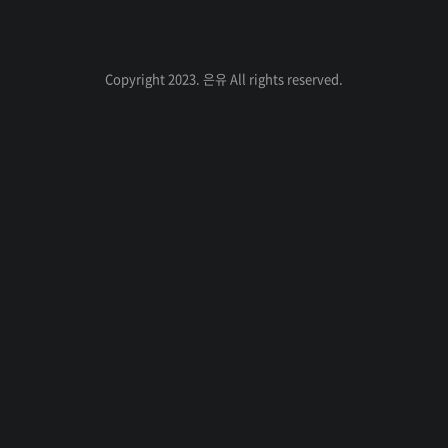
전
음
이 됨 JVM위에서 띄우기 때문에 얀 오버헤드
가 없음 코디네이터에서 필요한 메타데이터
를 얻고 최적화된 쿼리플랜을 생성함 스케줄
인기포스트
Copyright 2023. 은유 All rights reserved.
러에는 워커들에게 작업을 할당하면서 데이
터 위치정보를 함께 넘겨줌 워커들에서 커넥
터로 구분에 여러 디비에서 데이터를 가져와
서 읽고 쓸 수 있음 여러 스테이지서 나눠진
ABOUT
ADMIN
파이프단위로 워커들의 메모리에 데이터를
ME
올려서 처리 Trino 기능 커널, 디스크/네트워
admin
크 버퍼 등으로 20% 사용 Tread stacks,
은
GC, ..
글
유
쓰
의 
기
IT, 
개
발 
발
자
취 