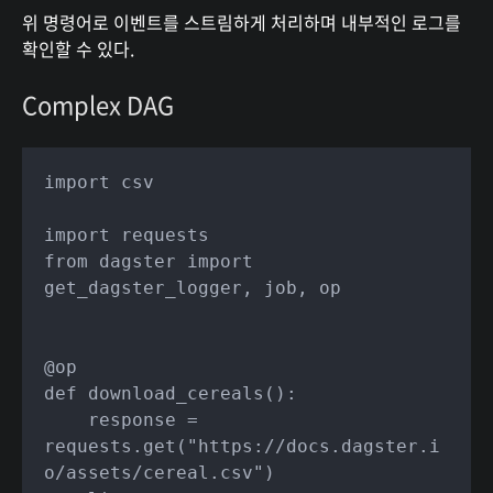
위 명령어로 이벤트를 스트림하게 처리하며 내부적인 로그를
확인할 수 있다.
Complex DAG
import csv

import requests

from dagster import 
get_dagster_logger, job, op

@op

def download_cereals():

    response = 
requests.get("https://docs.dagster.i
o/assets/cereal.csv")
