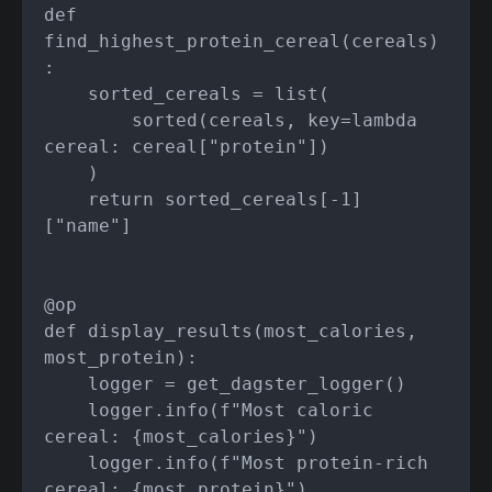
def 
find_highest_protein_cereal(cereals)
:

    sorted_cereals = list(

        sorted(cereals, key=lambda 
cereal: cereal["protein"])

    )

    return sorted_cereals[-1]
["name"]

@op

def display_results(most_calories, 
most_protein):

    logger = get_dagster_logger()

    logger.info(f"Most caloric 
cereal: {most_calories}")

    logger.info(f"Most protein-rich 
cereal: {most_protein}")
