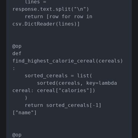
    lines = 
response.text.split("\n")

    return [row for row in 
csv.DictReader(lines)]

@op

def 
find_highest_calorie_cereal(cereals)
:

    sorted_cereals = list(

        sorted(cereals, key=lambda 
cereal: cereal["calories"])

    )

    return sorted_cereals[-1]
["name"]

@op
