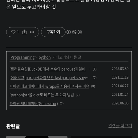
은 앞으로 두고봐야할 것
1
구독하기
'
Programming
>
python
' 카테고리의 다른 글
2025.03.30
[트러블슈팅]DuckDB에서 복수의 parquet파일에 접근할때 컬럼을 못찾는 문제
(1)
2021.11.19
[에러로그]parquet파일 변환 fastparquet v.s pyarrow
(0)
2021.06.27
파이썬 데코레이터에서 wraps를 사용해야 하는 이유
(0)
2021.01.24
[python]str을 dict로 바꾸는 두 가지 방법
(2)
2020.06.06
파이썬 제너레이터(Generator)
(0)
관련글
관련글 더보기