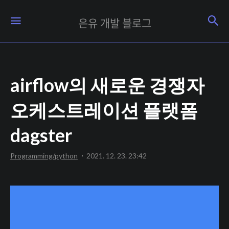
은
검
메뉴
은유 개발 블로그
유
개
발
airflow의 새로운 경쟁자
블
로
오케스트레이션 플랫폼
그
dagster
Programming/python
2021. 12. 23. 23:42