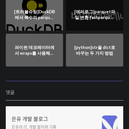
[트러블슈팅]DuckDB
[에러로그]parquet파
에서 복수의 parquet
일 변환 fastparquet
파일에 접근할때 컬럼
v.s pyarrow
을 못찾는 문제
파이썬 데코레이터에
[python]str을 dict로
서 wraps를 사용해야
바꾸는 두 가지 방법
하는 이유
댓글
은유 개발 블로그
은유의 IT, 개발 발자취 기록