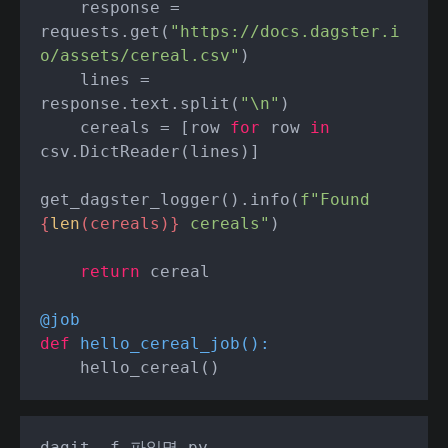
    response = 
requests.get(
"https://docs.dagster.i
o/assets/cereal.csv"
)

    lines = 
response.text.split(
"\n"
)

    cereals = [row 
for
 row 
in
csv.DictReader(lines)]

get_dagster_logger().info(
f"Found 
{
len
(cereals)}
 cereals"
)

return
 cereal

@job
def
hello_cereal_job
():
    hello_cereal()
dagit -f 파일명.py