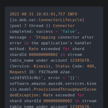
2022
-
08
-
31
18
:
03
:
41
,
757
INFO
[io.deb.ser.
ConnectorLifecycle
] 
(pool
-
7
-
thread
-
1
) 
Connector
completed: success 
=
 '
false
', 
message 
=
 '
Stopping
 connector after 
error 
in
 the application's handler 
method: 
Rate
 exceeded 
for
 shard 
shardId
-
000000000002
in
 stream 
table_name under account 
12345678
. 
(Service: 
Kinesis
, 
Status
 Code: 
400
, 
Request
 ID: f9276a90
-
a2ae
-
ce2dfd553c4b)', error 
=
 '{}': 
software.amazon.awssdk.services.kine
sis.model.
ProvisionedThroughputExcee
dedException
: 
Rate
 exceeded 
for
shard shardId
-
000000000002
in
 stream 
table_name under account 
12345678
. 