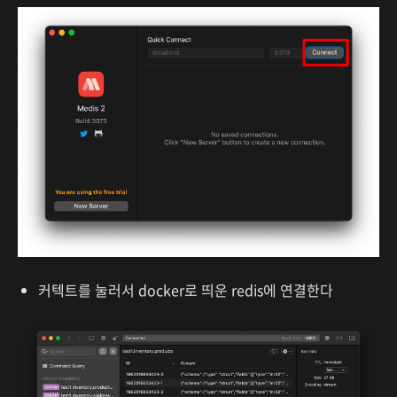
커텍트를 눌러서 docker로 띄운 redis에 연결한다