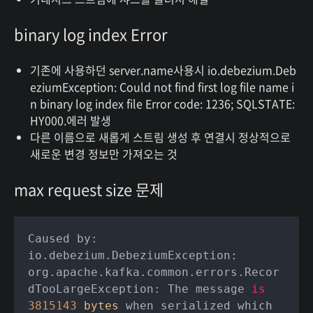
binary log index Error
기존에 사용하던 server.name사용시 io.debezium.Deb
eziumException: Could not find first log file name i
n binary log index file Error code: 1236; SQLSTATE:
HY000.에러 발생
다른 이름으로 새롭게 스트림 생성 후 연결시 정상적으로
새로운 변경 정보만 가져오는 것
max request size 문제
Caused by: 
io.debezium.DebeziumException: 
org.apache.kafka.common.errors.Recor
dTooLargeException: The message 
is
3815143
bytes
 when serialized which 