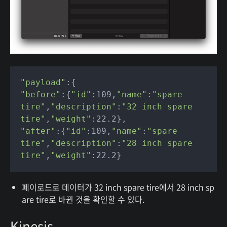
"payload"
"before"
:{
"id"
:109,
"name"
:
"spare 
tire"
,
"description"
:
"32 inch spare 
tire"
,
"weight"
"after"
:{
"id"
:109,
"name"
:
"spare 
tire"
,
"description"
:
"28 inch spare 
tire"
,
"weight"
페이로드로 데이터가 32 inch spare tire에서 28 inch sp
are tire로 바뀐 것을 확인할 수 있다.
Kinesis