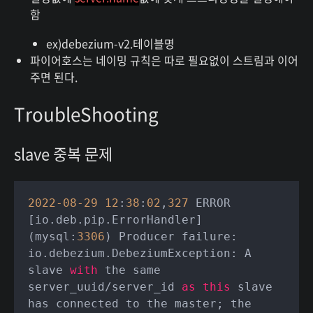
함
ex)debezium-v2.테이블명
파이어호스는 네이밍 규칙은 따로 필요없이 스트림과 이어
주면 된다.
TroubleShooting
slave 중복 문제
2022
-08
-29
12
:
38
:
02
,
327
 ERROR 
[io.deb.pip.ErrorHandler] 
(mysql:
3306
) Producer failure: 
io.debezium.DebeziumException: A 
slave 
with
 the same 
server_uuid/server_id 
as
this
 slave 
has connected to the master; the 