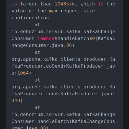
is
 larger than 
1048576
, which 
is
 the 
value of the 
max
.request.size 
configuration.

	at 
io.debezium.server.kafka.KafkaChange
Consumer.
lambda
$handleBatch$
0
(KafkaC
hangeConsumer.java:
86
)

	at 
org.apache.kafka.clients.producer.Ka
fkaProducer.doSend(KafkaProducer.jav
a:
1064
)

	at 
org.apache.kafka.clients.producer.Ka
fkaProducer.send(KafkaProducer.java:
949
)

	at 
io.debezium.server.kafka.KafkaChange
Consumer.handleBatch(KafkaChangeCons
umer.java:
83
)
