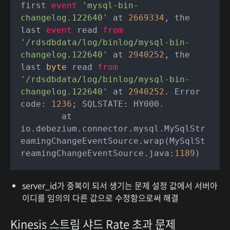
first 
event
'mysql-bin-
changelog.122640'
 at 
2669334
, the 
last 
event
 read 
from
'/rdsdbdata/log/binlog/mysql-bin-
changelog.122640'
 at 
2940252
, the 
last 
byte
 read 
from
'/rdsdbdata/log/binlog/mysql-bin-
changelog.122640'
 at 
2940252.
 Error 
code: 
1236
; SQLSTATE: HY000.

	at 
io.debezium.connector.mysql.MySqlStr
eamingChangeEventSource.wrap(MySqlSt
reamingChangeEventSource.java:
1189
server_id가 중복이 되서 생기는 문제 설정 값에서 서버아
이디를 임의의 다른 값으로 수정함으로써 해결
Kinesis 스트림 샤드 Rate 초과 문제