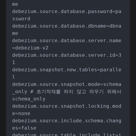
me

debezium.source.database.password=pa
ssword

debezium.source.database.dbname=dbna
me

debezium.source.database.server.name
=debezium-v2

debezium.source.database.server.id=3
1

debezium.snapshot.new.tables=paralle
l

debezium.source.snapshot.mode=schema
_only # 초기적재를 하지 않고 띄우기 위해서 
schema_only

debezium.source.snapshot.locking.mod
e=none

debezium.source.include.schema.chang
es=false

debezium.source.table.include.list=i