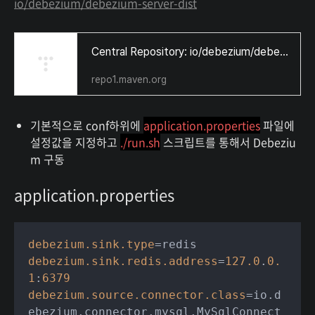
io/debezium/debezium-server-dist
Central Repository: io/debezium/debezium-server-dist
repo1.maven.org
기본적으로 conf하위에
application.properties
파일에
설정값을 지정하고
./run.sh
스크립트를 통해서 Debeziu
m 구동
application.properties
debezium.sink.type
debezium.sink.redis.address
=
127.0
.
0.
1
:
6379
debezium.source.connector.class
=io.d
ebezium.connector.mysql.MySqlConnect