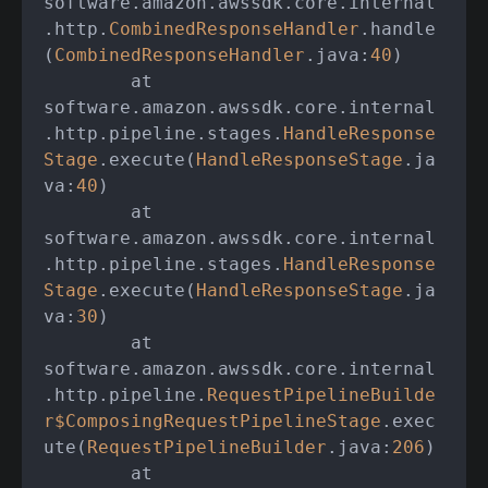
software.amazon.awssdk.core.internal
.http.
CombinedResponseHandler
.handle
(
CombinedResponseHandler
.java:
40
)

	at 
software.amazon.awssdk.core.internal
.http.pipeline.stages.
HandleResponse
Stage
.execute(
HandleResponseStage
.ja
va:
40
)

	at 
software.amazon.awssdk.core.internal
.http.pipeline.stages.
HandleResponse
Stage
.execute(
HandleResponseStage
.ja
va:
30
)

	at 
software.amazon.awssdk.core.internal
.http.pipeline.
RequestPipelineBuilde
r
$ComposingRequestPipelineStage
.exec
ute(
RequestPipelineBuilder
.java:
206
)

	at 