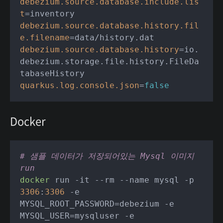
debezium.source.database.include.lis
t
debezium.source.database.history.fil
e.filename
debezium.source.database.history
=io.
debezium.storage.file.history.FileDa
quarkus.log.console.json
=
false
Docker
# 샘플 데이터가 저장되어있는 Mysql 이미지 
run
docker
 run -it --rm --name mysql -p 
3306
:
3306
 -e 
MYSQL_ROOT_PASSWORD=debezium -e 
MYSQL_USER=mysqluser -e 