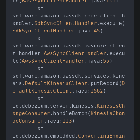
te(
BaseSyncClientHandler
.java:
101
)

	at 
software.amazon.awssdk.core.client.h
andler.
SdkSyncClientHandler
.execute(
SdkSyncClientHandler
.java:
45
)

	at 
software.amazon.awssdk.awscore.clien
t.handler.
AwsSyncClientHandler
.execu
te(
AwsSyncClientHandler
.java:
55
)

	at 
software.amazon.awssdk.services.kine
sis.
DefaultKinesisClient
.putRecord(
D
efaultKinesisClient
.java:
1562
)

	at 
io.debezium.server.kinesis.
KinesisCh
angeConsumer
.handleBatch(
KinesisChan
geConsumer
.java:
113
)

	at 
io.debezium.embedded.
ConvertingEngin