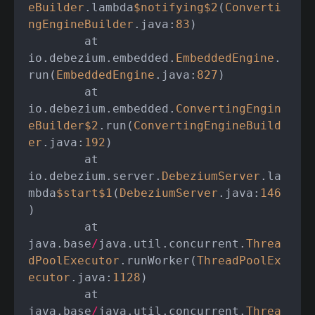
eBuilder
.lambda
$notifying
$2
(
Converti
ngEngineBuilder
.java:
83
)

	at 
io.debezium.embedded.
EmbeddedEngine
.
run(
EmbeddedEngine
.java:
827
)

	at 
io.debezium.embedded.
ConvertingEngin
eBuilder
$2
.run(
ConvertingEngineBuild
er
.java:
192
)

	at 
io.debezium.server.
DebeziumServer
.la
mbda
$start
$1
(
DebeziumServer
.java:
146
)

	at 
java.base
/
java.util.concurrent.
Threa
dPoolExecutor
.runWorker(
ThreadPoolEx
ecutor
.java:
1128
)

	at 
java.base
/
java.util.concurrent.
Threa