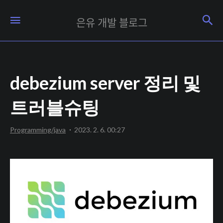
은
검
메뉴
은유 개발 블로그
유
개
발
debezium server 정리 및
블
로
트러블슈팅
그
Programming/java
2023. 2. 6. 00:27