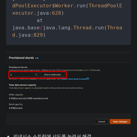
dPoolExecutor
$Worker
.run(
ThreadPoolE
xecutor
.java:
628
)

	at 
java.base
/
java.lang.
Thread
.run(
Threa
d
.java:
829
키네시스 스트림에 샤드를 늘려서 해결