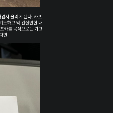
사겸사 올리게 된다. 카프
기도하고 막 건질만한 내
카프카를 목적으로는 가고
하다만