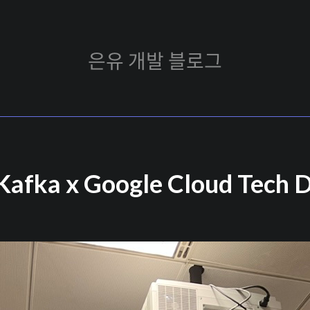
은
은유 개발 블로그
유
개
발
블
 Kafka x Google Cloud Tech
로
그