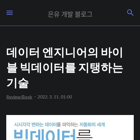
은
검
메뉴
은유 개발 블로그
유
개
발
데이터 엔지니어의 바이
블
로
블 빅데이터를 지탱하는
그
기술
Review/Book
2022. 3. 11. 01:00