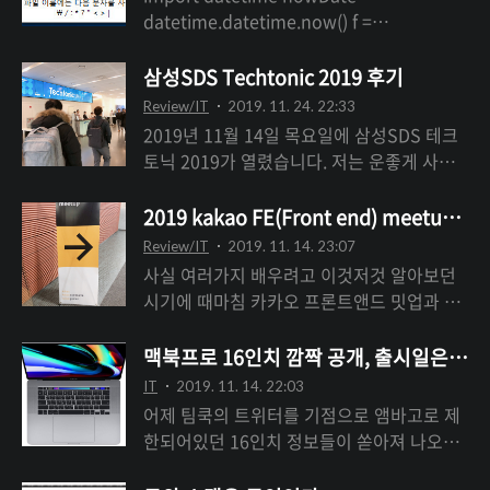
메인 인증서-체인 인증서-루트 인증서 순서
datetime.datetime.now() f =
이다. 예를들어 cat bundle.crt chain-
open(nowDate.strftime("%Y-%m-
bundle.crt authority.crt > ssl-bundle.crt
%d_%H%M") + ".txt", "w")
삼성SDS Techtonic 2019 후기
이런식으로 세개의 파일을 합치는데 cafe24
f.write(nowDate.strftime("%Y-%m-%d
Review/IT
2019. 11. 24. 22:33
의 경우는 이런식으로 이름이 다르다. 당황하
%H:%M") + "\n") line = "텍스트 파일에 들
2019년 11월 14일 목요일에 삼성SDS 테크
지말고 인증서, chain, chain_all순으로 합
어갈 내용" f.write(line) # 종료 f.close
토닉 2019가 열렸습니다. 저는 운좋게 사전
치면 된다. $ cat ssl.crt chain_ssl.crt
datetime으로 현재 시간을 받아온다.
신청이 당첨되어서 참석할 수 있었습니다. 잠
chain_all_ssl.crt > ssl.crt 안됐을 때 확인
datetime은 기본적으로 2019-12-09
실역에서 내려서 대략 5분 정도 걸어가면 엄
2019 kakao FE(Front end) meetup 
해..
12:11:32.669083 이런 형태를 띄고 있다. 표
청 거대한 삼성SDS건물에서 테크토닉 2019
Review/IT
2019. 11. 14. 23:07
기법을 바꾸고 싶다면 strftime을 이용해서
가 열립니다. 10시에 시작인데 살짝 늦었어도
사실 여러가지 배우려고 이것저것 알아보던
%Y-%m-%d %H%M%S 년도, 월, 날, 시,
다행이 선착순으로 주는 식권과 경품응모권
시기에 때마침 카카오 프론트앤드 밋업과 삼
분,초를 표현할 수 있다. 예를들어 위의 코드
을 받을 수 있었습니다. 1000명 이상이 참여
성 테크토닉 2019가 거의 비슷한 때에 신청
에 %Y-%m-%d_%H%M은 2019-12-0..
하는 행사임에도 불구하고 1000명에게 무료
자를 받고 있고, 비슷한 시기에 행사를 하더
맥북프로 16인치 깜짝 공개, 출시일은 언제
로 중식을 제공하는 삼성의 클라스에 놀라며
라구요. 그래서 둘다 신청했는데 왠걸 둘다
IT
2019. 11. 14. 22:03
행사가 열리는 지하로 에스컬레이터를 타고
당첨되어버렸습니다. 먼저 13일날 있었던 카
어제 팀쿡의 트위터를 기점으로 앰바고로 제
입장했습니다. 인식표 뒤편에 진행되는 세션
카오 밋업의 후기입니다. 9호선은 선정릉역,
한되어있던 16인치 정보들이 쏟아져 나오기
을 시간별로 간략하게 타임테이블을 확인할
2호선은 선릉역과 가까운 디캠프에서 밋업이
시작했습니다. 자세한 사양과 사진은 공식 홈
수 있습니다. 너무 글씨가 작죠? 실제로 진행
열렸습니다. 역에서 대략 5~10분정도 걸으면