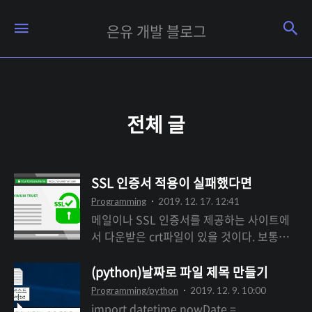
은
검
메뉴
은유 개발 블로그
유
개
발
블
전체 글
로
그
SSL 인증서 적용이 실패했다면
Programming
2019. 12. 17. 12:41
메일이나 SSL 인증서를 제공하는 사이트에
서 다운받은 crt파일이 있을 것이다. 보통은 2
개인데, 3개 이상이 될 수도 있다. 서버에 적
용하기 위해서는 bundle파일 하나로 합치는
(python)날짜로 파일 제목 만들기
과정을 거치게 되는데, cat 명령어를 통해서
Programming/python
2019. 12. 9. 10:00
하나로 합쳐준다. 합치는 순서도 중요한데 도
import datetime nowDate =