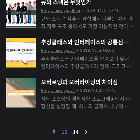
페이지(링크)에서 확인 할 수 있으며 이곳 블
큐와 스택은 무엇인가
되는 세션에 대해서 자세하게 알고 싶으신 분
나오는 곳입니다. 건물도 굉장히 컸고 쾌적했
로그에서는 간략하게 이전 모델과 비교해서
들은 공식 홈페이지에서 제공하는 정보를 확
Programming/python
2019. 11. 3. 17:40
으며 강연하는데 백명정도는 무리없이 수용
달라진 점들과 핵심 기능들을 간략하게 소개
인하실 수 있습니..
큐와 스택은 컴퓨터 과학에서 다루는 여러 가
이 가능한 정도였습니다. 다만 다목적홀인 6
해보려고 합니다. 다음은 사양 선택 페이지입
지 자료 구조 중에서도 가장 기본적인 것이
층까지 가는 앨리베이터가 한 대 뿐이라서
니다. 기본형:
다. 두 자료 구조는 '자료를 넣는 동작'과 '자
(나머지 한대는 5층까지 운용)만약 시간이 몰
https://www.apple.com/kr/shop/buy-
료를 빼는 동작'을 할 수 있으며, 들어간 자료
추상클래스와 인터페이스의 공통점과 차
리는 때에 들어간다면 다소 기다려야하는 번
mac/macbook-pro?
가 일렬로 보관된다는 공통점이 있다. 하지만
거로움이 있습니다. 원래 판교에서 일하시는
Programming/java
2019. 11. 3. 02:20
product=MVVJ2KH/A&step=config# 고급
자료를 넣고 뺄 때 동작하는 방식이 서로 다
분들이라 장소를 어디서 밋업..
추상클래스와 인터페이스를 알아보기 앞서
형:
르다. 큐(Queue) 큐는 '줄 서기'에 비유할 수
인터페이스와 추상클래스가 언제, 그리고 왜
https://www.apple.com/kr/shop/buy-
있다. 택시를 타기 위해서 줄을 서는 과정을
쓰이는지 그 목적성에 대해서 분명히 알고 개
mac/macbook-pro?
생각해보면 쉽다. 새로 택시 정류장에 도착한
념을 익힌다면 더욱 공통점과 차이점을 명확
오버로딩과 오버라이딩의 차이점
product=MVVK2KH/A&step= 저도 개인적
사람은 맨 뒤로 가서 줄을 서고, 택시가 도착
하게 할 수 있을 것이다. 추상 클래스 클래스
으로 맥북프로의 16인치 출시 루머를 익히 들
Programming/java
2019. 10. 28. 19:45
하면 그 줄의 맨 앞에 선 사람이 줄을 빠져나
가 미완성이라는 것은 멤버의 개수에 관계된
어서 총알을 마련하고 있었는데, 내년 3월에
지난 포스팅의 객체지향 프로그래밍에서 다
가 택시에 탄다. 가장 먼저 줄을 선 사람이 가
것이 아니라, 단지 미완성 메서드(추상메서
출시될 것이라..
형성을 설명할 때, 하나의 클래스 내부에 같
장 먼저 택시를 타게 된다. 즉 FIFO ( First In
드)들 포함하고 있다는 의미이다. 추상클래스
은 이름의 기능을 여러 개 정의하거나 상위
First Out ) 선입선출 이라고 불리며, 프로세
로 인스턴스는 생성할 수 없다. 추상클래스는
클래스의 기능을 하위 클래스에서 다시 정의
스 처리, CPU 관리에서 많이 사용된다. 큐에
상속을 통해서 자손클래스에 의해서만 완성
하는 것, 즉 오버라이딩과 오버로딩에 대해서
이
다
자료를..
12
14
될 수 있다. 즉 상속을 강제하기 위한 추상메
간략하게 짚고 넘어갔었다면 이번에는 오버