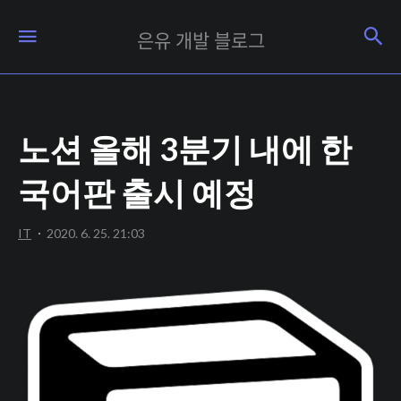
은
검
메뉴
은유 개발 블로그
유
개
발
노션 올해 3분기 내에 한
블
로
국어판 출시 예정
그
IT
2020. 6. 25. 21:03